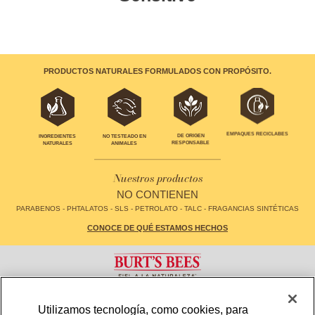
PRODUCTOS NATURALES FORMULADOS CON PROPÓSITO.
EMPAQUES RECICLABES
INGREDIENTES
NO TESTEADO EN
DE ORIGEN
NATURALES
ANIMALES
RESPONSABLE
Nuestros productos
NO CONTIENEN
PARABENOS - PHTALATOS - SLS - PETROLATO - TALC - FRAGANCIAS SINTÉTICAS
CONOCE DE QUÉ ESTAMOS HECHOS
CONTACTO
FAQS
Utilizamos tecnología, como cookies, para
LOCALIZADOR DE TIENDAS
MAPA DE SITIO