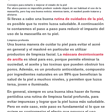
Consejos para evitarlo o mejorar el estado de la piel
Por ahora parece es imposible predecir cuándo dejará de ser habitual el uso de la
mascarilla, pero hay una buena noticia: mientras tanto, el maskné puede tratarse y
aliviarse.
Si llevas a cabo una buena
rutina de cuidados de la piel
,
es posible que tu rostro luzca saludable. A continuación
te contaremos el paso a paso para reducir el impacto del
uso de la mascarilla en tu piel.
Limpieza profunda
Una buena manera de cuidar tu piel para evitar el acné
en general y el maskné en particular es utilizar
productos de limpieza facial. La
máscara desintoxicante
de arcilla
es ideal para eso, porque permite eliminar la
suciedad, el aceite y las toxinas que pueden obstruir los
poros. Además, es un producto antioxidante, compuesto
por ingredientes naturales en un 99% que benefician la
salud de la piel a muchos niveles, y permiten que luzca
tersa, joven e iluminada.
En general, siempre es una buena idea hacer de forma
periódica una rutina de limpieza facial profunda, para
evitar impurezas y lograr que la piel luzca más saludable.
Pero en este caso, este paso es fundamental si lo que se
quiere es contrarrestar el efecto que provoca el uso