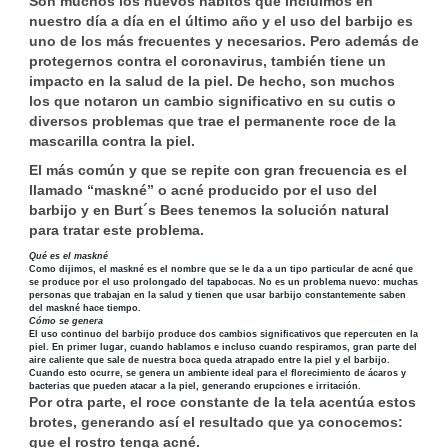
Son muchos los nuevos hábitos que incluimos en
nuestro día a día en el último año y el uso del barbijo es
uno de los más frecuentes y necesarios. Pero además de
protegernos contra el coronavirus, también tiene un
impacto en la salud de la piel. De hecho, son muchos
los que notaron un cambio significativo en su cutis o
diversos problemas que trae el permanente roce de la
mascarilla contra la piel.
El más común y que se repite con gran frecuencia es el
llamado “maskné” o acné producido por el uso del
barbijo y en Burt´s Bees tenemos la solución natural
para tratar este problema.
Qué es el maskné
Como dijimos, el maskné es el nombre que se le da a un tipo particular de acné que
se produce por el uso prolongado del tapabocas. No es un problema nuevo: muchas
personas que trabajan en la salud y tienen que usar barbijo constantemente saben
del maskné hace tiempo.
Cómo se genera
El uso continuo del barbijo produce dos cambios significativos que repercuten en la
piel. En primer lugar, cuando hablamos e incluso cuando respiramos, gran parte del
aire caliente que sale de nuestra boca queda atrapado entre la piel y el barbijo.
Cuando esto ocurre, se genera un ambiente ideal para el florecimiento de ácaros y
bacterias que pueden atacar a la piel, generando erupciones e irritación.
Por otra parte, el roce constante de la tela acentúa estos
brotes, generando así el resultado que ya conocemos:
que el rostro tenga acné.