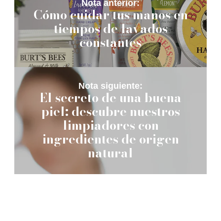
Nota anterior:
Cómo cuidar tus manos en
tiempos de lavados
constantes
Nota siguiente:
El secreto de una buena
piel: descubre nuestros
limpiadores con
ingredientes de origen
natural