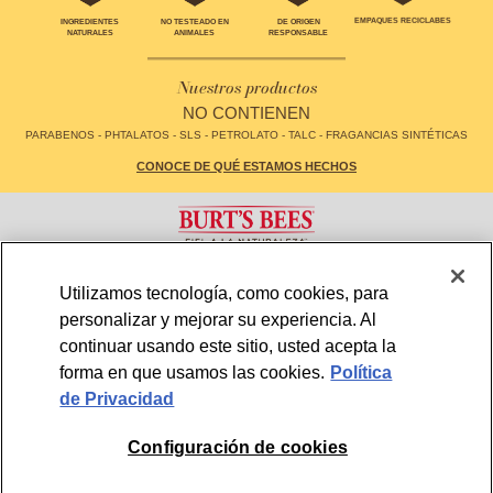
EMPAQUES RECICLABES
INGREDIENTES
NO TESTEADO EN
DE ORIGEN
NATURALES
ANIMALES
RESPONSABLE
Nuestros productos
NO CONTIENEN
PARABENOS - PHTALATOS - SLS - PETROLATO - TALC - FRAGANCIAS SINTÉTICAS
CONOCE DE QUÉ ESTAMOS HECHOS
CONTACTO
FAQS
Utilizamos tecnología, como cookies, para
LOCALIZADOR DE TIENDAS
MAPA DE SITIO
personalizar y mejorar su experiencia. Al
POLÍTICA DE PRIVACIDAD
TÉRMINOS Y CONDICIONES DE USO
CONFIGURACIÓN DE COOKIES
continuar usando este sitio, usted acepta la
forma en que usamos las cookies.
Política
de Privacidad
MEXICO
© 2026, BURT'S BEES. ALL RIGHTS RESERVED
Configuración de cookies
Miembro de la familia de marcas CLX