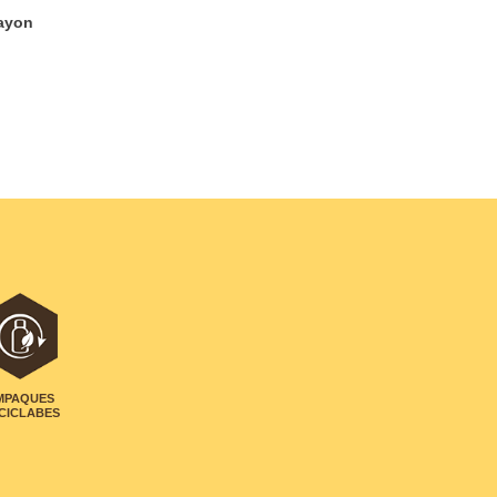
ayon
MPAQUES
CICLABES