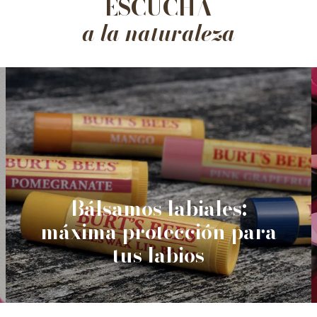
ESCUCHA
a la naturaleza
Bálsamos labiales:
máxima protección para
tus labios