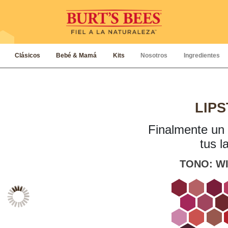
Clásicos
Bebé & Mamá
Kits
Nosotros
Ingredientes
LIPS
Finalmente un 
tus l
TONO:
W