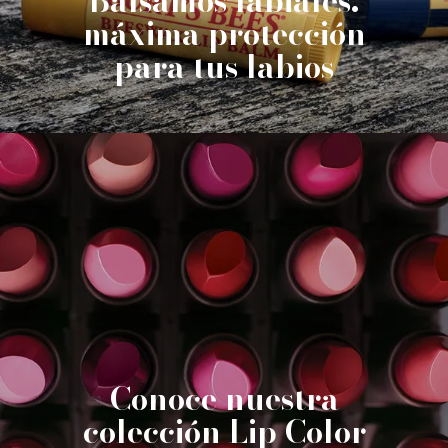
Bálsamos labiales:
máxima protección
para tus labios
Conoce nuestra
colección Lip Color