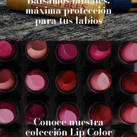
Bálsamos labiales:
máxima protección
para tus labios
Conoce nuestra
colección Lip Color