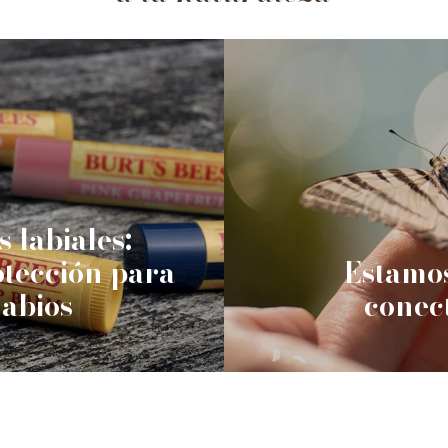
 labiales:
tección para
Estamos
labios
conec