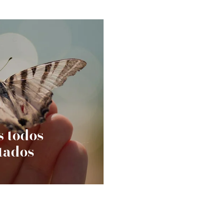
 todos
tados