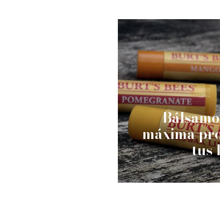
Bálsamos
máxima pro
tus 