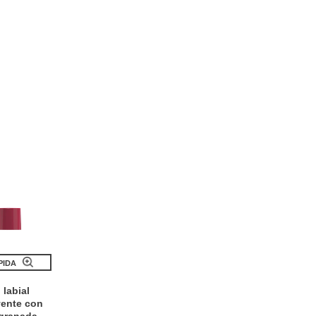
PIDA
labial
yente con
 granada