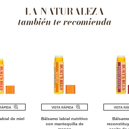
LA NATURALEZA
también te recomienda
 RÁPIDA
VISTA RÁPIDA
VISTA RÁ
abial de miel
Bálsamo labial nutritivo
Bálsamo 
con mantequilla de
reconstitu
mango
aceite de