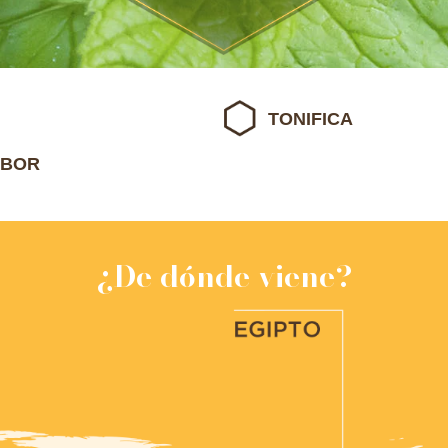
TONIFICA
ABOR
¿De dónde viene?