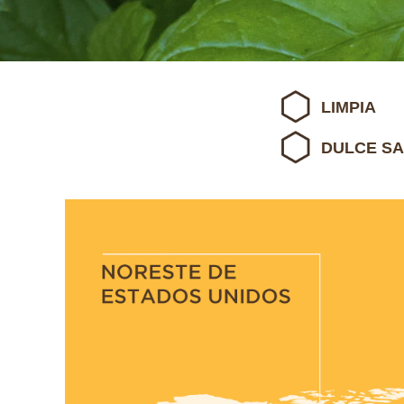
LIMPIA
DULCE S