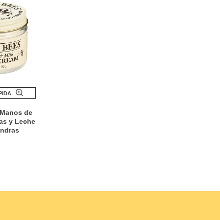
PIDA
 Manos de
as y Leche
ndras