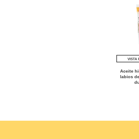
VISTA
Aceite h
labios d
d