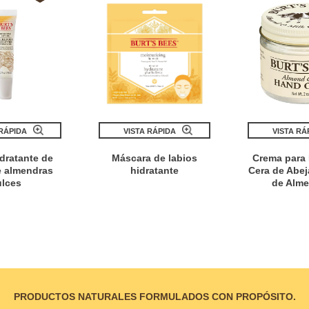
 RÁPIDA
VISTA RÁPIDA
VISTA RÁ
idratante de
Máscara de labios
Crema para
e almendras
hidratante
Cera de Abej
ulces
de Alme
PRODUCTOS NATURALES FORMULADOS CON PROPÓSITO.